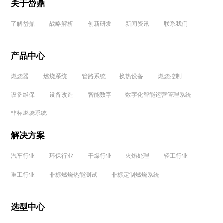
关于岱鼎
了解岱鼎
战略解析
创新研发
新闻资讯
联系我们
产品中心
燃烧器
燃烧系统
管路系统
换热设备
燃烧控制
设备维保
设备改造
智能数字
数字化智能运营管理系统
非标燃烧系统
解决方案
汽车行业
环保行业
干燥行业
火焰处理
轻工行业
重工行业
非标燃烧热能测试
非标定制燃烧系统
选型中心