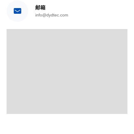
邮箱
info@dydtec.com